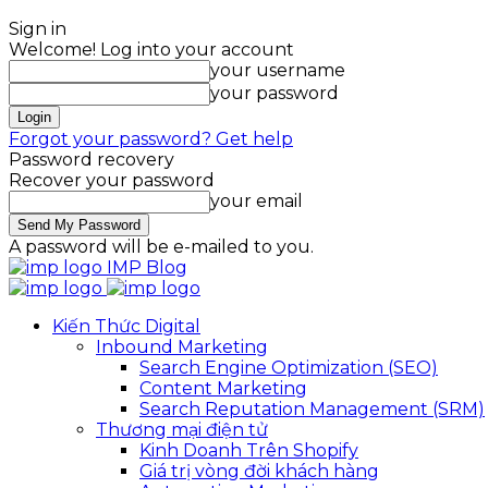
Sign in
Welcome! Log into your account
your username
your password
Forgot your password? Get help
Password recovery
Recover your password
your email
A password will be e-mailed to you.
IMP Blog
Kiến Thức Digital
Inbound Marketing
Search Engine Optimization (SEO)
Content Marketing
Search Reputation Management (SRM)
Thương mại điện tử
Kinh Doanh Trên Shopify
Giá trị vòng đời khách hàng