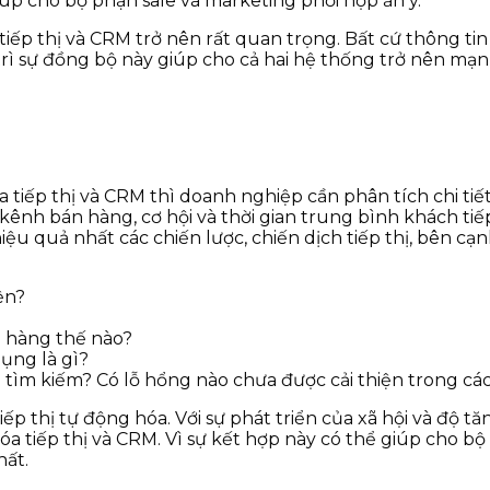
iúp cho bộ phận sale và marketing phối hợp ăn ý.
tiếp thị và CRM trở nên rất quan trọng. Bất cứ thông ti
 trì sự đồng bộ này giúp cho cả hai hệ thống trở nên mạ
 tiếp thị và CRM thì doanh nghiệp cần phân tích chi tiế
kênh bán hàng, cơ hội và thời gian trung bình khách tiế
ệu quả nhất các chiến lược, chiến dịch tiếp thị, bên cạ
ện?
 hàng thế nào?
ụng là gì?
tìm kiếm? Có lỗ hổng nào chưa được cải thiện trong cá
p thị tự động hóa. Với sự phát triển của xã hội và độ t
hóa tiếp thị và CRM. Vì sự kết hợp này có thể giúp cho 
hất.