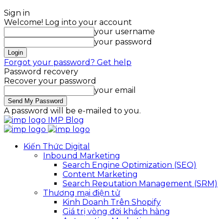
Sign in
Welcome! Log into your account
your username
your password
Forgot your password? Get help
Password recovery
Recover your password
your email
A password will be e-mailed to you.
IMP Blog
Kiến Thức Digital
Inbound Marketing
Search Engine Optimization (SEO)
Content Marketing
Search Reputation Management (SRM)
Thương mại điện tử
Kinh Doanh Trên Shopify
Giá trị vòng đời khách hàng