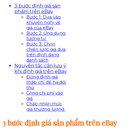
3 bước định giá sản
phẩm trên eBay
Bước 1: Dựa vào
khuyến nghị về
giá của eBay
Bước 2: Ứng dụng
tương tự
Bước 3: Chọn
chiến lược giá dựa
trên định dạng
danh sách
Nguyên tắc cần lưu ý
khi định giá trên eBay
Đừng định giá
thấp chỉ để hạ đối
thủ
Cộng chi phí vào
giá
Chấp nhận mức
giá thương lượng
3 bước định giá sản phẩm trên eBay