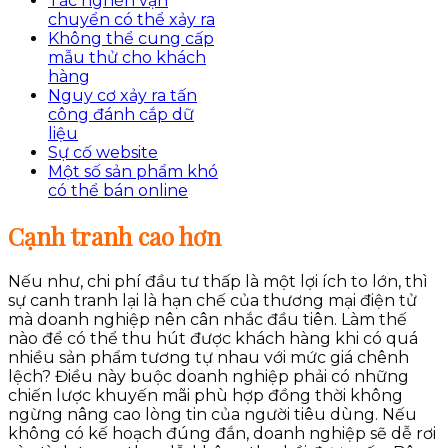
Tắc nghẽn vận
chuyển có thể xảy ra
Không thể cung cấp
mẫu thử cho khách
hàng
Nguy cơ xảy ra tấn
công đánh cắp dữ
liệu
Sự cố website
Một số sản phẩm khó
có thể bán online
Cạnh tranh cao hơn
Nếu như, chi phí đầu tư thấp là một lợi ích to lớn, thì
sự canh tranh lại là hạn chế của thương mại điện tử
mà doanh nghiệp nên cân nhắc đầu tiên. Làm thế
nào để có thể thu hút được khách hàng khi có quá
nhiều sản phẩm tương tự nhau với mức giá chênh
lệch? Điều này buộc doanh nghiệp phải có những
chiến lược khuyến mãi phù hợp đồng thời không
ngừng nâng cao lòng tin của người tiêu dùng. Nếu
không có kế hoạch đúng đắn, doanh nghiệp sẽ dễ rơi