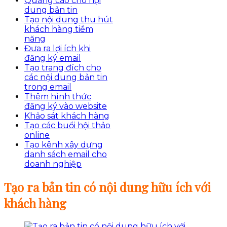
Quảng cáo cho nội
dung bản tin
Tạo nội dung thu hút
khách hàng tiềm
năng
Đưa ra lợi ích khi
đăng ký email
Tạo trang đích cho
các nội dung bản tin
trong email
Thêm hình thức
đăng ký vào website
Khảo sát khách hàng
Tạo các buổi hội thảo
online
Tạo kênh xây dựng
danh sách email cho
doanh nghiệp
Tạo ra bản tin có nội dung hữu ích với
khách hàng