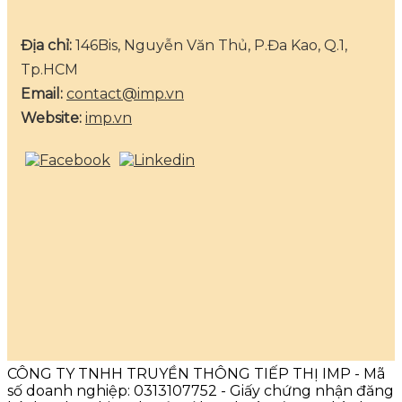
Địa chỉ:
146Bis, Nguyễn Văn Thủ, P.Đa Kao, Q.1,
Tp.HCM
Email:
contact@imp.vn
Website:
imp.vn
CÔNG TY TNHH TRUYỀN THÔNG TIẾP THỊ IMP - Mã
số doanh nghiệp: 0313107752 - Giấy chứng nhận đăng