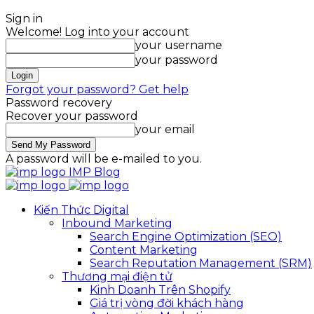
Sign in
Welcome! Log into your account
your username
your password
Forgot your password? Get help
Password recovery
Recover your password
your email
A password will be e-mailed to you.
IMP Blog
Kiến Thức Digital
Inbound Marketing
Search Engine Optimization (SEO)
Content Marketing
Search Reputation Management (SRM)
Thương mại điện tử
Kinh Doanh Trên Shopify
Giá trị vòng đời khách hàng