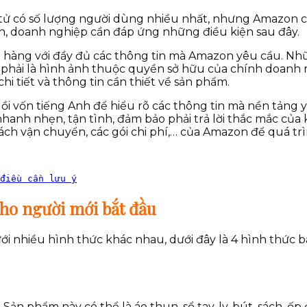
ử có số lượng người dùng nhiều nhất, nhưng Amazon c
n, doanh nghiệp cần đáp ứng những điều kiện sau đây.
 hàng với đầy đủ các thông tin mà Amazon yêu cầu. Nhữn
 phải là hình ảnh thuộc quyền sở hữu của chính doanh 
i tiết và thông tin cần thiết về sản phẩm.
dồi vốn tiếng Anh để hiểu rõ các thông tin mà nền tảng 
nh nhẹn, tận tình, đảm bảo phải trả lời thắc mắc của 
sách vận chuyển, các gói chi phí,… của Amazon để quá tr
điều cần lưu ý
cho người mới bắt đầu
 nhiều hình thức khác nhau, dưới đây là 4 hình thức
n phẩm này có thể là áo thun, sổ tay, ly, bút, sách, ốp 