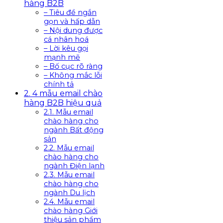
hàng B2B
– Tiêu đề ngắn
gọn và hấp dẫn
– Nội dung được
cá nhân hoá
– Lời kêu gọi
mạnh mẽ
– Bố cục rõ ràng
– Không mắc lỗi
chính tả
2. 4 mẫu email chào
hàng B2B hiệu quả
2.1. Mẫu email
chào hàng cho
ngành Bất động
sản
2.2. Mẫu email
chào hàng cho
ngành Điện lạnh
2.3. Mẫu email
chào hàng cho
ngành Du lịch
2.4. Mẫu email
chào hàng Giới
thiệu sản phẩm