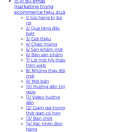
15 ví dụ email
marketing trong
ecommerce hiệu quả
1/ Giỏ hàng bị bỏ
rơi
2/ Quà tặng đặc
biệt
3/ Giới thiệu
4/ Chào mừng
5/ Sản phẩm mới
6/ Bán sản phẩm
7/ Lời mời hội thảo
trên web
8/ Những thay đổi
mới
9/ Mời bán
10/ Hướng dẫn trợ
giúp
11/ Video hướng
dẫn
12/ Giảm giá trong
thời gian có hạn
13/ Bán chốt
14/ Xác nhận đơn
hàng